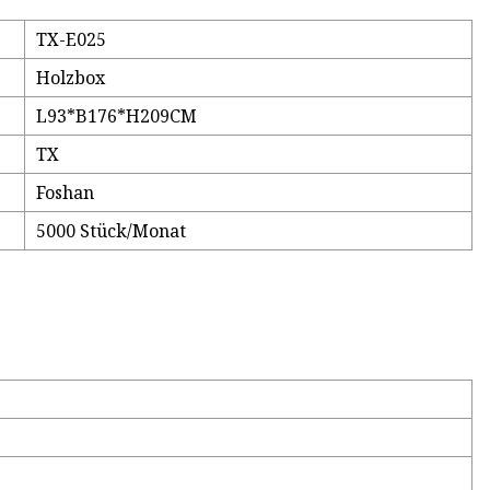
TX-E025
Holzbox
L93*B176*H209CM
TX
Foshan
5000 Stück/Monat