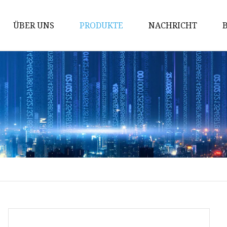
ÜBER UNS
PRODUKTE
NACHRICHT
Bodenkehrmaschinen
Trampolinpark
Geschenk-Spielautomat
Indoor-Spielplatz
Sportspielmaschine
Rennspielmaschine
Fahrgeschäfte im
Vergnügungspark
Tanz-Arcade-Maschine
Sanftes Spiel